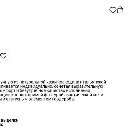
учную из натуральной кожи крокодила итальянской
вливается индивидуально, сочетая выразительную
комфорт и безупречное качество исполнения.
нации с неповторимой фактурой экзотической кожи
м и статусным элементом гардероба.
 выделки;
а;