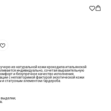
учную из натуральной кожи крокодила итальянской
вливается индивидуально, сочетая выразительную
комфорт и безупречное качество исполнения.
нации с неповторимой фактурой экзотической кожи
м и статусным элементом гардероба.
 выделки;
а;